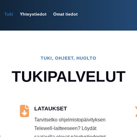
Tuki
Yhteystiedot
Omat tiedot
TUKI, OHJEET, HUOLTO
TUKIPALVELUT

LATAUKSET
Tarvitsetko ohjelmistopäivityksen
Telewell-laitteeseen? Löydät
ä
saatavilla olevat päivitystiedostot