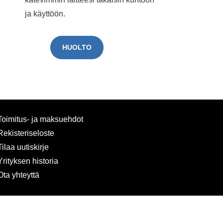
ja käyttöön.
HUOLTO
Toimitus- ja maksuehdot
Rekisteriseloste
Tilaa uutiskirje
Yrityksen historia
Ota yhteyttä