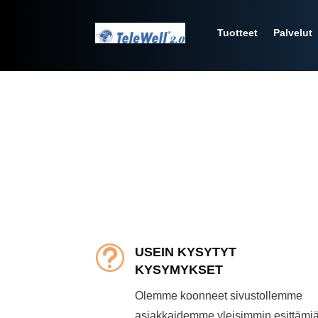
Tuotteet
Palvelut
t
USEIN KYSYTYT
KYSYMYKSET
Olemme koonneet sivustollemme
asiakkaidemme yleisimmin esittämi