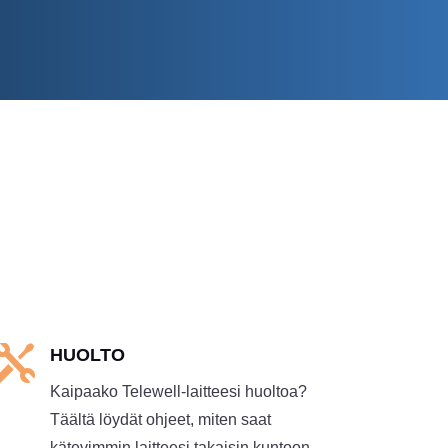

HUOLTO
Kaipaako Telewell-laitteesi huoltoa?
Täältä löydät ohjeet, miten saat
kätevimmin laitteesi takaisin kuntoon